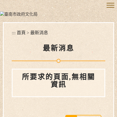
跳
到
主
要
內
容
:::
首頁
>
最新消息
區
塊
最新消息
所要求的頁面,無相關
資訊