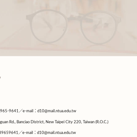
9641／e-mail：d10@mail.ntua.edu.tw
guan Rd., Banciao District, New Taipei City 220, Taiwan (R.O.C.)
9659641／e-mail：d10@mail.ntua.edu.tw