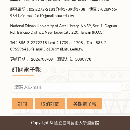
服務電話：(02)2272-2181分機1709或1708／傳真：(02)8965-
9641／e-mail：d10@mail.ntua.edu.tw
National Taiwan University of Arts Library ,No.59, Sec. 1, Daguan
Rd., Banciao District, New Taipei City 220, Taiwan (R.O.C.)
Tel：886-2-22722181 ext：1709 or 1708／Fax：886-2-
89659641／e-mail：d10@mail.ntua.edu.tw
更新日期：
2026/08/09
瀏覽人次:
5080978
訂閱電子報
Copyright © 國立臺灣藝術大學圖書館