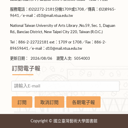
服務電話：(02)2272-2181分機1709或1708／傳真：(02)8965-
9641／e-mail：d10@mail.ntua.edu.tw
National Taiwan University of Arts Library ,No.59, Sec. 1, Daguan
Rd., Banciao District, New Taipei City 220, Taiwan (R.O.C.)
Tel：886-2-22722181 ext：1709 or 1708／Fax：886-2-
89659641／e-mail：d10@mail.ntua.edu.tw
更新日期：
2026/08/06
瀏覽人次:
5054003
訂閱電子報
Copyright © 國立臺灣藝術大學圖書館