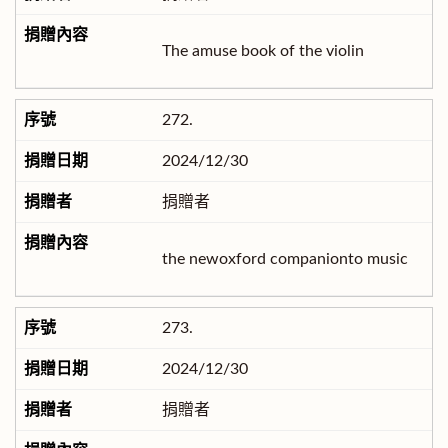
The amuse book of the violin
272.
2024/12/30
捐贈者
the newoxford companionto music
273.
2024/12/30
捐贈者