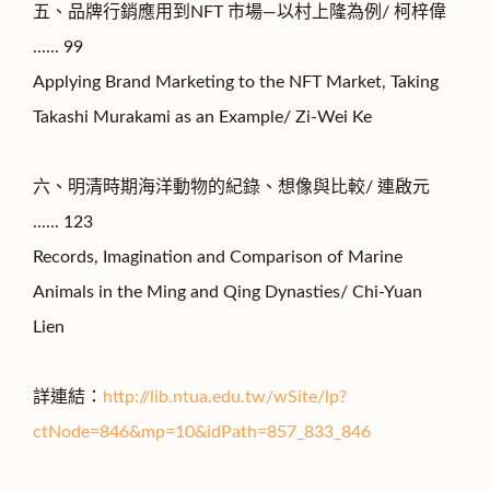
五、品牌行銷應用到NFT 市場—以村上隆為例/ 柯梓偉
...... 99
Applying Brand Marketing to the NFT Market, Taking
Takashi Murakami as an Example/ Zi-Wei Ke
六、明清時期海洋動物的紀錄、想像與比較/ 連啟元
...... 123
Records, Imagination and Comparison of Marine
Animals in the Ming and Qing Dynasties/ Chi-Yuan
Lien
詳連結：
http://lib.ntua.edu.tw/wSite/lp?
ctNode=846&mp=10&idPath=857_833_846