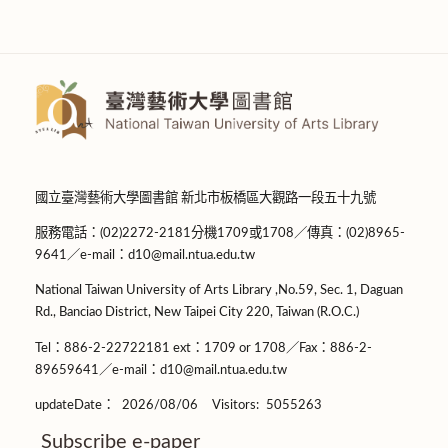
國立臺灣藝術大學圖書館 新北市板橋區大觀路一段五十九號
服務電話：(02)2272-2181分機1709或1708／傳真：(02)8965-
9641／e-mail：d10@mail.ntua.edu.tw
National Taiwan University of Arts Library ,No.59, Sec. 1, Daguan
Rd., Banciao District, New Taipei City 220, Taiwan (R.O.C.)
Tel：886-2-22722181 ext：1709 or 1708／Fax：886-2-
89659641／e-mail：d10@mail.ntua.edu.tw
updateDate：
2026/08/06
Visitors:
5055263
Subscribe e-paper