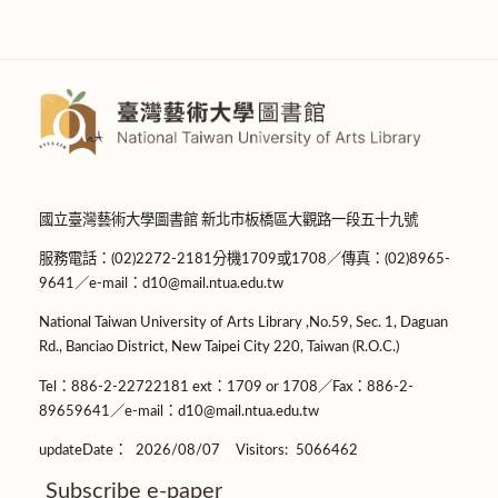
國立臺灣藝術大學圖書館 新北市板橋區大觀路一段五十九號
服務電話：(02)2272-2181分機1709或1708／傳真：(02)8965-
9641／e-mail：d10@mail.ntua.edu.tw
National Taiwan University of Arts Library ,No.59, Sec. 1, Daguan
Rd., Banciao District, New Taipei City 220, Taiwan (R.O.C.)
Tel：886-2-22722181 ext：1709 or 1708／Fax：886-2-
89659641／e-mail：d10@mail.ntua.edu.tw
updateDate：
2026/08/07
Visitors:
5066462
Subscribe e-paper