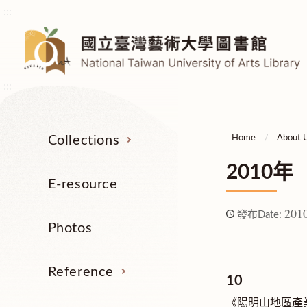
:::
:::
Collections
Home
About 
2010年
E-resource
2010
發布Date:
Photos
Reference
10
《陽明山地區產