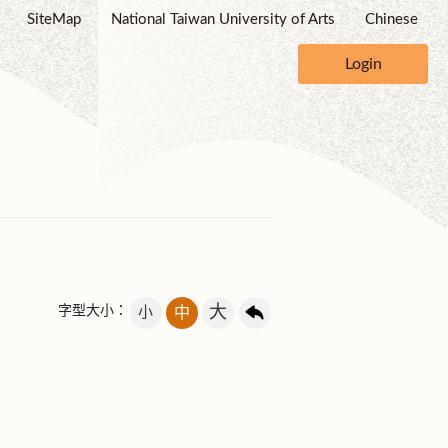
SiteMap
National Taiwan University of Arts
Chinese
Login
大
字型大小：
小
中