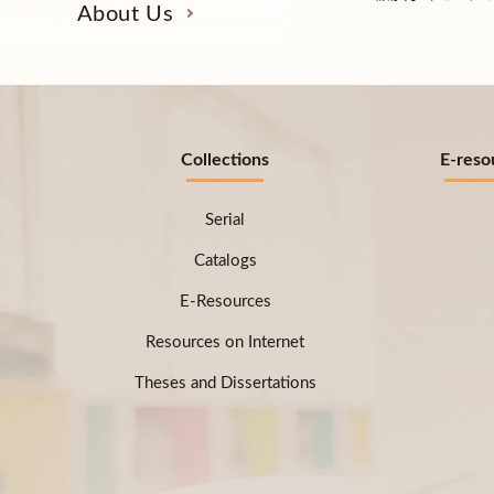
About Us
Collections
E-reso
Serial
Catalogs
E-Resources
Resources on Internet
Theses and Dissertations