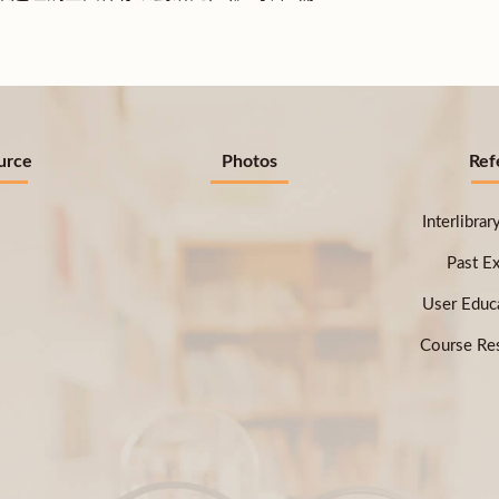
urce
Photos
Ref
Interlibra
Past E
User Educ
Course Res