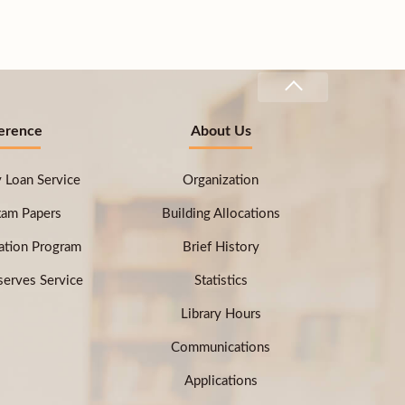
erence
About Us
ry Loan Service
Organization
xam Papers
Building Allocations
ation Program
Brief History
erves Service
Statistics
Library Hours
Communications
Applications