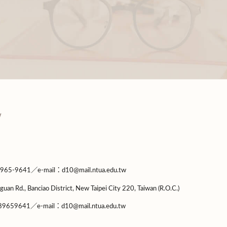
9641／e-mail：d10@mail.ntua.edu.tw
guan Rd., Banciao District, New Taipei City 220, Taiwan (R.O.C.)
9659641／e-mail：d10@mail.ntua.edu.tw