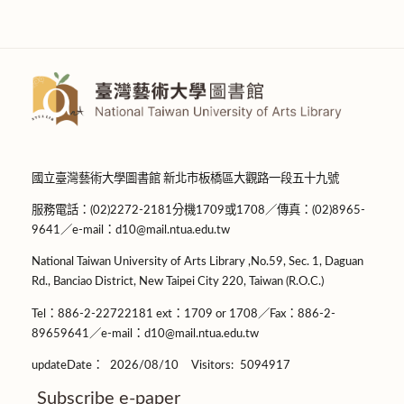
國立臺灣藝術大學圖書館 新北市板橋區大觀路一段五十九號
服務電話：(02)2272-2181分機1709或1708／傳真：(02)8965-
9641／e-mail：d10@mail.ntua.edu.tw
National Taiwan University of Arts Library ,No.59, Sec. 1, Daguan
Rd., Banciao District, New Taipei City 220, Taiwan (R.O.C.)
Tel：886-2-22722181 ext：1709 or 1708／Fax：886-2-
89659641／e-mail：d10@mail.ntua.edu.tw
updateDate：
2026/08/10
Visitors:
5094917
Subscribe e-paper