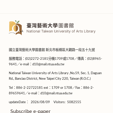
國立臺灣藝術大學圖書館 新北市板橋區大觀路一段五十九號
服務電話：(02)2272-2181分機1709或1708／傳真：(02)8965-
9641／e-mail：d10@mail.ntua.edu.tw
National Taiwan University of Arts Library ,No.59, Sec. 1, Daguan
Rd., Banciao District, New Taipei City 220, Taiwan (R.O.C.)
Tel：886-2-22722181 ext：1709 or 1708／Fax：886-2-
89659641／e-mail：d10@mail.ntua.edu.tw
updateDate：
2026/08/09
Visitors:
5082555
Subscribe e-paper