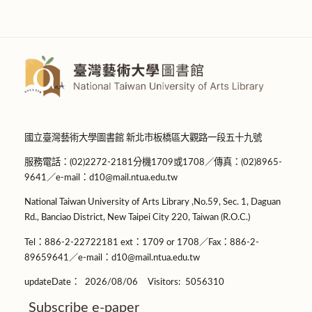
國立臺灣藝術大學圖書館 新北市板橋區大觀路一段五十九號
服務電話：(02)2272-2181分機1709或1708／傳真：(02)8965-
9641／e-mail：d10@mail.ntua.edu.tw
National Taiwan University of Arts Library ,No.59, Sec. 1, Daguan
Rd., Banciao District, New Taipei City 220, Taiwan (R.O.C.)
Tel：886-2-22722181 ext：1709 or 1708／Fax：886-2-
89659641／e-mail：d10@mail.ntua.edu.tw
updateDate：
2026/08/06
Visitors:
5056310
Subscribe e-paper