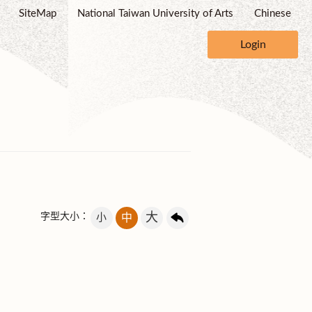
SiteMap
National Taiwan University of Arts
Chinese
Login
大
字型大小：
小
中