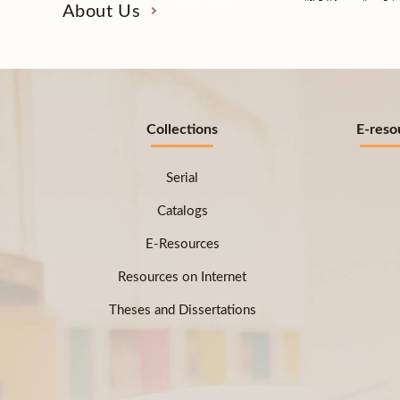
About Us
Collections
E-reso
Serial
Catalogs
E-Resources
Resources on Internet
Theses and Dissertations