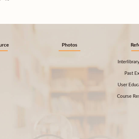
urce
Photos
Ref
Interlibra
Past E
User Educ
Course Res