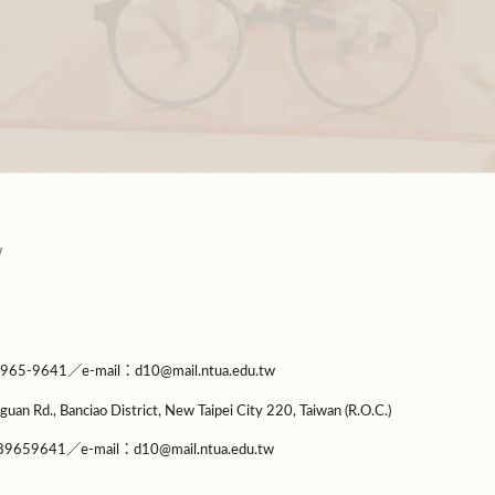
9641／e-mail：d10@mail.ntua.edu.tw
guan Rd., Banciao District, New Taipei City 220, Taiwan (R.O.C.)
9659641／e-mail：d10@mail.ntua.edu.tw