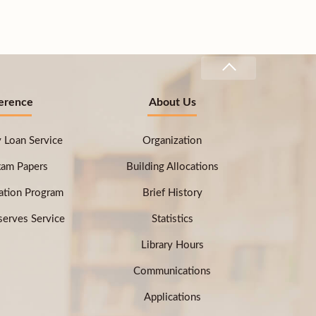
erence
About Us
ry Loan Service
Organization
xam Papers
Building Allocations
ation Program
Brief History
erves Service
Statistics
Library Hours
Communications
Applications