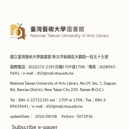
國立臺灣藝術大學圖書館 新北市板橋區大觀路一段五十九號
服務電話：(02)2272-2181分機1709或1708／傳真：(02)8965-
9641／e-mail：d10@mail.ntua.edu.tw
National Taiwan University of Arts Library ,No.59, Sec. 1, Daguan
Rd., Banciao District, New Taipei City 220, Taiwan (R.O.C.)
Tel：886-2-22722181 ext：1709 or 1708／Fax：886-2-
89659641／e-mail：d10@mail.ntua.edu.tw
updateDate：
2026/08/08
Visitors:
5072936
Subscribe e-paper