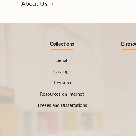
About Us
Collections
E-reso
Serial
Catalogs
E-Resources
Resources on Internet
Theses and Dissertations