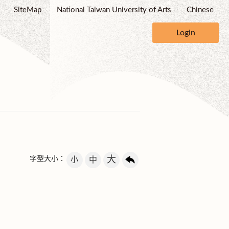
SiteMap
National Taiwan University of Arts
Chinese
Login
大
字型大小：
小
中