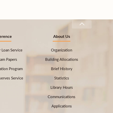
erence
About Us
ry Loan Service
Organization
xam Papers
Building Allocations
ation Program
Brief History
erves Service
Statistics
Library Hours
Communications
Applications