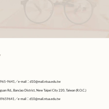
9641／e-mail：d10@mail.ntua.edu.tw
guan Rd., Banciao District, New Taipei City 220, Taiwan (R.O.C.)
9659641／e-mail：d10@mail.ntua.edu.tw