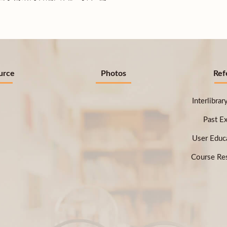
urce
Photos
Ref
Interlibra
Past E
User Educ
Course Res