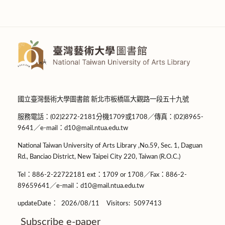
國立臺灣藝術大學圖書館 新北市板橋區大觀路一段五十九號
服務電話：(02)2272-2181分機1709或1708／傳真：(02)8965-
9641／e-mail：d10@mail.ntua.edu.tw
National Taiwan University of Arts Library ,No.59, Sec. 1, Daguan
Rd., Banciao District, New Taipei City 220, Taiwan (R.O.C.)
Tel：886-2-22722181 ext：1709 or 1708／Fax：886-2-
89659641／e-mail：d10@mail.ntua.edu.tw
updateDate：
2026/08/11
Visitors:
5097413
Subscribe e-paper