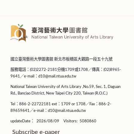
國立臺灣藝術大學圖書館 新北市板橋區大觀路一段五十九號
服務電話：(02)2272-2181分機1709或1708／傳真：(02)8965-
9641／e-mail：d10@mail.ntua.edu.tw
National Taiwan University of Arts Library ,No.59, Sec. 1, Daguan
Rd., Banciao District, New Taipei City 220, Taiwan (R.O.C.)
Tel：886-2-22722181 ext：1709 or 1708／Fax：886-2-
89659641／e-mail：d10@mail.ntua.edu.tw
updateDate：
2026/08/09
Visitors:
5080860
Subscribe e-paper