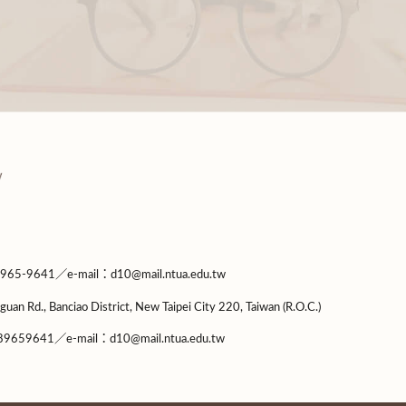
9641／e-mail：d10@mail.ntua.edu.tw
guan Rd., Banciao District, New Taipei City 220, Taiwan (R.O.C.)
9659641／e-mail：d10@mail.ntua.edu.tw