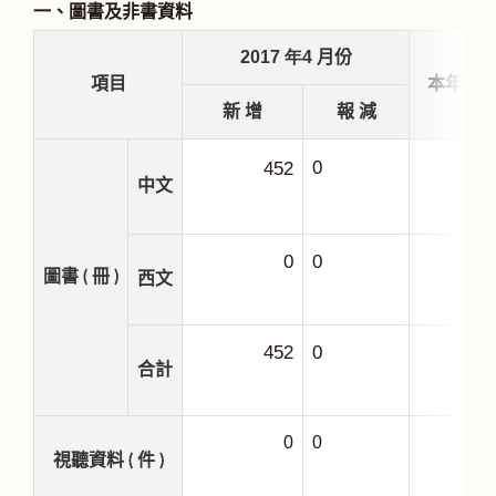
一、圖書及非書資料
2017
年4
月份
項目
本年度
新 增
報 減
0
452
1
中文
0
0
圖書 ( 冊 )
西文
452
0
1
合計
0
0
視聽資料 ( 件 )