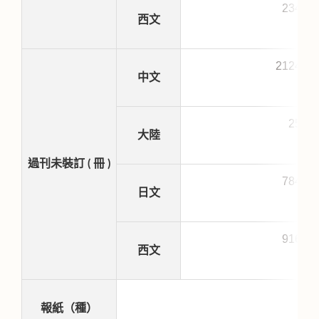
2342
西文
21241
中文
255
大陸
過刊未裝訂 ( 冊 )
7849
日文
9169
西文
報紙（種）