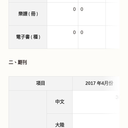
0
0
樂譜 ( 冊 )
0
0
3
電子書 ( 種 )
二、期刊
2017
年4
項目
月份
360
中文
0
大陸