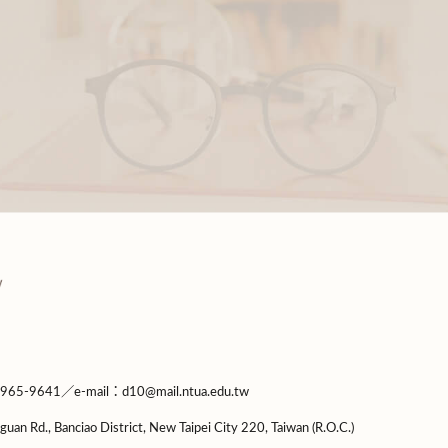
9641／e-mail：d10@mail.ntua.edu.tw
guan Rd., Banciao District, New Taipei City 220, Taiwan (R.O.C.)