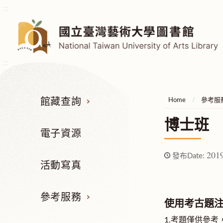
:::
:::
館藏查詢
Home
參考服
博士班
電子資源
2019
發布Date:
活動寫真
參考服務
使用考古題
1.考題僅供參