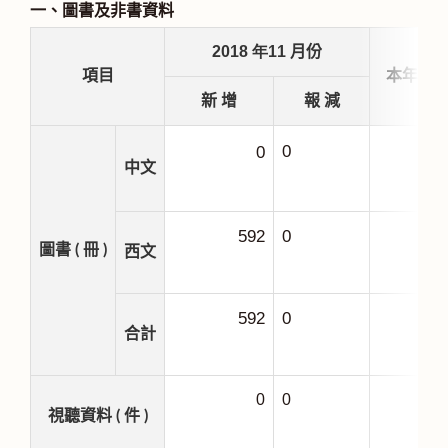
一、圖書及非書資料
2018
年11
月份
項目
本年度
新 增
報 減
0
0
5
中文
592
0
1
圖書 ( 冊 )
西文
592
0
7
合計
0
0
視聽資料 ( 件 )