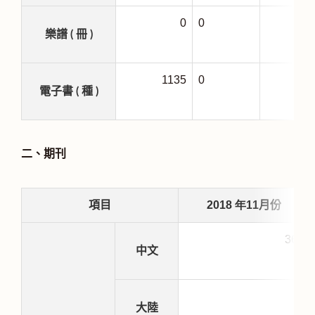
0
0
樂譜 ( 冊 )
1135
0
5
電子書 ( 種 )
二、期刊
2018
年11
項目
月份
360
中文
0
大陸