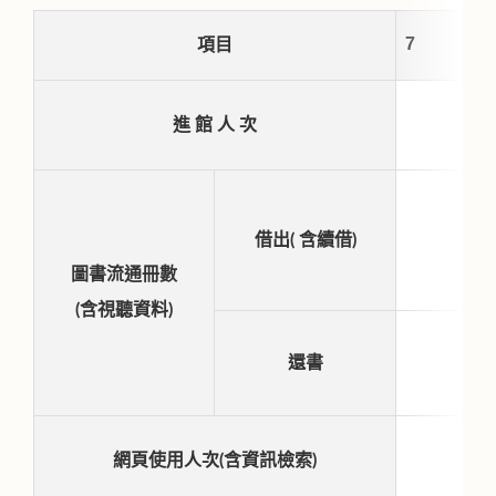
項目
進 館 人 次
借出( 含續借)
圖書流通冊數
(含視聽資料)
還書
網頁使用人次(含資訊檢索)