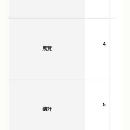
4
84
展覽
5
84
總計