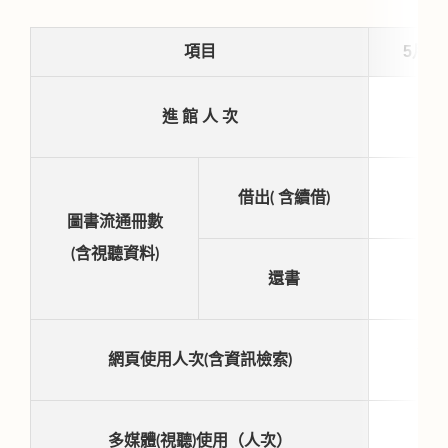
5
項目
月
15
進 館 人 次
2
借出( 含續借)
圖書流通冊數
(含視聽資料)
2
還書
178
網頁使用人次(含資訊檢索)
多媒體(視聽)使用（人次）