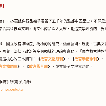
庫】
院」，69萬餘件藏品幾乎涵蓋了五千年的整部中國歷史。不僅
結合高科技與文創，將文化商品深入大眾、創造美學經濟的世界
以「國立故宮博物院」為標的的研究，涵蓋藝術、歷史、古典文
、國貿、法律、政治等多個領域的理論與實務，「國立故宮博物
院最核心的三本期刊：
《
故宮文物月刊
》
、
《
故宮學術季刊
》
、
宮文物詞庫
》
、
《
故宮影片庫
》
，並支援全文檢索功能。
務系統(電子資源)
hrp.ntua.edu.tw