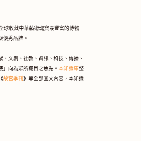
是全球收藏中華藝術瑰寶最豐富的博物
級優秀品牌。
獻、文創、社教、資訊、科技、傳播、
院」向為眾所矚目之焦點。
本知識庫
整
《
故宮季刊
》
等全部圖文內容，本知識