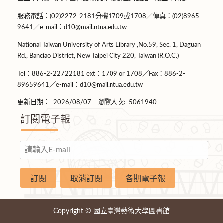
服務電話：(02)2272-2181分機1709或1708／傳真：(02)8965-
9641／e-mail：d10@mail.ntua.edu.tw
National Taiwan University of Arts Library ,No.59, Sec. 1, Daguan
Rd., Banciao District, New Taipei City 220, Taiwan (R.O.C.)
Tel：886-2-22722181 ext：1709 or 1708／Fax：886-2-
89659641／e-mail：d10@mail.ntua.edu.tw
更新日期：
2026/08/07
瀏覽人次:
5061940
訂閱電子報
Copyright © 國立臺灣藝術大學圖書館