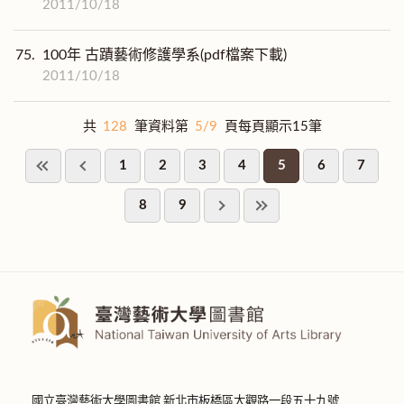
2011/10/18
75.
100年 古蹟藝術修護學系(pdf檔案下載)
2011/10/18
共
128
筆資料第
5/9
頁每頁顯示15筆
1
2
3
4
5
6
7
8
9
國立臺灣藝術大學圖書館 新北市板橋區大觀路一段五十九號