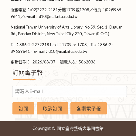
服務電話：(02)2272-2181分機1709或1708／傳真：(02)8965-
9641／e-mail：d10@mail.ntua.edu.tw
National Taiwan University of Arts Library ,No.59, Sec. 1, Daguan
Rd., Banciao District, New Taipei City 220, Taiwan (R.O.C.)
Tel：886-2-22722181 ext：1709 or 1708／Fax：886-2-
89659641／e-mail：d10@mail.ntua.edu.tw
更新日期：
2026/08/07
瀏覽人次:
5062036
訂閱電子報
Copyright © 國立臺灣藝術大學圖書館