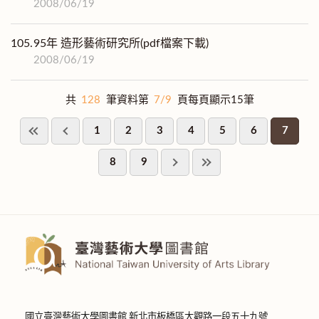
2008/06/19
105.
95年 造形藝術研究所(pdf檔案下載)
2008/06/19
共
128
筆資料第
7/9
頁每頁顯示15筆
1
2
3
4
5
6
7
8
9
國立臺灣藝術大學圖書館 新北市板橋區大觀路一段五十九號