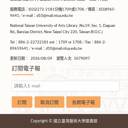
服務電話：(02)2272-2181分機1709或1708／傳真：(02)8965-
9641／e-mail：d10@mail.ntua.edu.tw
National Taiwan University of Arts Library ,No.59, Sec. 1, Daguan
Rd., Banciao District, New Taipei City 220, Taiwan (R.O.C.)
Tel：886-2-22722181 ext：1709 or 1708／Fax：886-2-
89659641／e-mail：d10@mail.ntua.edu.tw
更新日期：
2026/08/09
瀏覽人次:
5079097
訂閱電子報
Copyright © 國立臺灣藝術大學圖書館