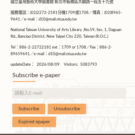
國立臺灣藝術大學圖書館 新北市板橋區大觀路一段五十九號
服務電話：(02)2272-2181分機1709或1708／傳真：(02)8965-
9641／e-mail：d10@mail.ntua.edu.tw
National Taiwan University of Arts Library ,No.59, Sec. 1, Daguan
Rd., Banciao District, New Taipei City 220, Taiwan (R.O.C.)
Tel：886-2-22722181 ext：1709 or 1708／Fax：886-2-
89659641／e-mail：d10@mail.ntua.edu.tw
updateDate：
2026/08/09
Visitors:
5083793
Subscribe e-paper