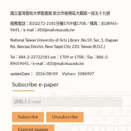
國立臺灣藝術大學圖書館 新北市板橋區大觀路一段五十九號
服務電話：(02)2272-2181分機1709或1708／傳真：(02)8965-
9641／e-mail：d10@mail.ntua.edu.tw
National Taiwan University of Arts Library ,No.59, Sec. 1, Daguan
Rd., Banciao District, New Taipei City 220, Taiwan (R.O.C.)
Tel：886-2-22722181 ext：1709 or 1708／Fax：886-2-
89659641／e-mail：d10@mail.ntua.edu.tw
updateDate：
2026/08/09
Visitors:
5086907
Subscribe e-paper