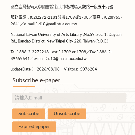
國立臺灣藝術大學圖書館 新北市板橋區大觀路一段五十九號
服務電話：(02)2272-2181分機1709或1708／傳真：(02)8965-
9641／e-mail：d10@mail.ntua.edu.tw
National Taiwan University of Arts Library ,No.59, Sec. 1, Daguan
Rd., Banciao District, New Taipei City 220, Taiwan (R.O.C.)
Tel：886-2-22722181 ext：1709 or 1708／Fax：886-2-
89659641／e-mail：d10@mail.ntua.edu.tw
updateDate：
2026/08/08
Visitors:
5076204
Subscribe e-paper