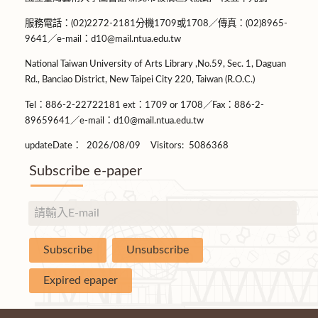
服務電話：(02)2272-2181分機1709或1708／傳真：(02)8965-
9641／e-mail：d10@mail.ntua.edu.tw
National Taiwan University of Arts Library ,No.59, Sec. 1, Daguan
Rd., Banciao District, New Taipei City 220, Taiwan (R.O.C.)
Tel：886-2-22722181 ext：1709 or 1708／Fax：886-2-
89659641／e-mail：d10@mail.ntua.edu.tw
updateDate：
2026/08/09
Visitors:
5086368
Subscribe e-paper