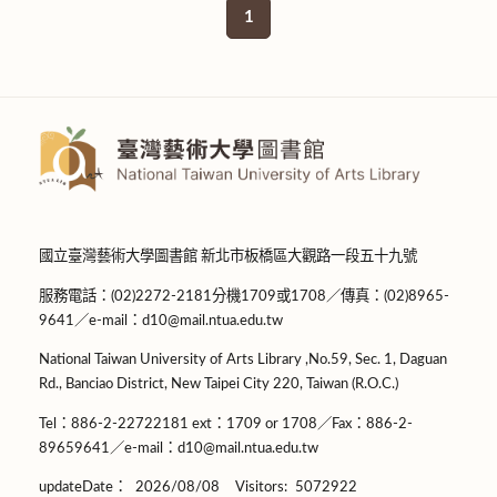
1
國立臺灣藝術大學圖書館 新北市板橋區大觀路一段五十九號
服務電話：(02)2272-2181分機1709或1708／傳真：(02)8965-
9641／e-mail：d10@mail.ntua.edu.tw
National Taiwan University of Arts Library ,No.59, Sec. 1, Daguan
Rd., Banciao District, New Taipei City 220, Taiwan (R.O.C.)
Tel：886-2-22722181 ext：1709 or 1708／Fax：886-2-
89659641／e-mail：d10@mail.ntua.edu.tw
updateDate：
2026/08/08
Visitors:
5072922