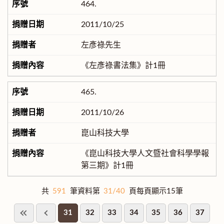
464.
2011/10/25
左彥祿先生
《左彥祿書法集》計1冊
465.
2011/10/26
崑山科技大學
《崑山科技大學人文暨社會科學學報
第三期》計1冊
共
591
筆資料第
31/40
頁每頁顯示15筆
31
32
33
34
35
36
37