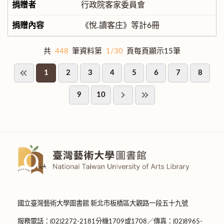
行政院客家委員會
《悅.讀客庄》等計6冊
共
448
筆資料第
1/30
頁每頁顯示15筆
1
2
3
4
5
6
7
8
9
10
國立臺灣藝術大學圖書館 新北市板橋區大觀路一段五十九號
服務電話：(02)2272-2181分機1709或1708／傳真：(02)8965-