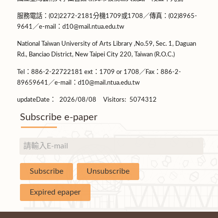
服務電話：(02)2272-2181分機1709或1708／傳真：(02)8965-
9641／e-mail：d10@mail.ntua.edu.tw
National Taiwan University of Arts Library ,No.59, Sec. 1, Daguan
Rd., Banciao District, New Taipei City 220, Taiwan (R.O.C.)
Tel：886-2-22722181 ext：1709 or 1708／Fax：886-2-
89659641／e-mail：d10@mail.ntua.edu.tw
updateDate：
2026/08/08
Visitors:
5074312
Subscribe e-paper