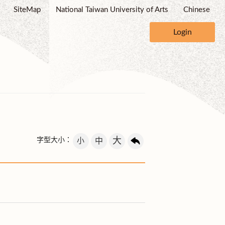
SiteMap
National Taiwan University of Arts
Chinese
Login
大
字型大小：
小
中