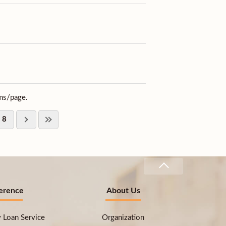
ms/page.
8
erence
About Us
ry Loan Service
Organization