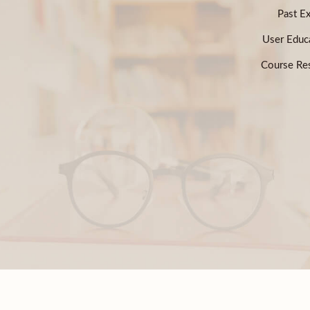
Past E
User Educ
Course Res