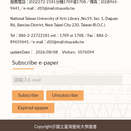
服務電話：(02)2272-2181分機1709或1708／傳真：(02)8965-
9641／e-mail：d10@mail.ntua.edu.tw
National Taiwan University of Arts Library ,No.59, Sec. 1, Daguan
Rd., Banciao District, New Taipei City 220, Taiwan (R.O.C.)
Tel：886-2-22722181 ext：1709 or 1708／Fax：886-2-
89659641／e-mail：d10@mail.ntua.edu.tw
updateDate：
2026/08/08
Visitors:
5076094
Subscribe e-paper
Copyright＠國立臺灣藝術大學圖書