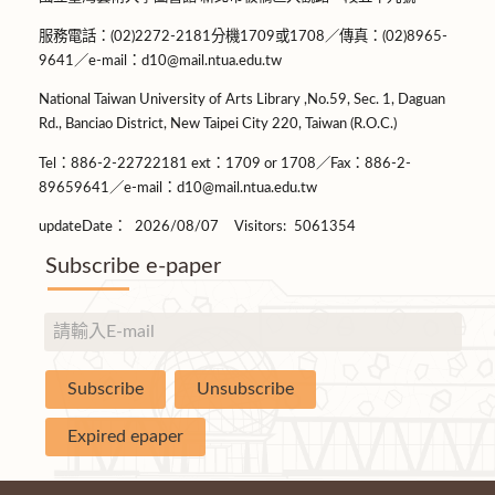
服務電話：(02)2272-2181分機1709或1708／傳真：(02)8965-
9641／e-mail：d10@mail.ntua.edu.tw
National Taiwan University of Arts Library ,No.59, Sec. 1, Daguan
Rd., Banciao District, New Taipei City 220, Taiwan (R.O.C.)
Tel：886-2-22722181 ext：1709 or 1708／Fax：886-2-
89659641／e-mail：d10@mail.ntua.edu.tw
updateDate：
2026/08/07
Visitors:
5061354
Subscribe e-paper