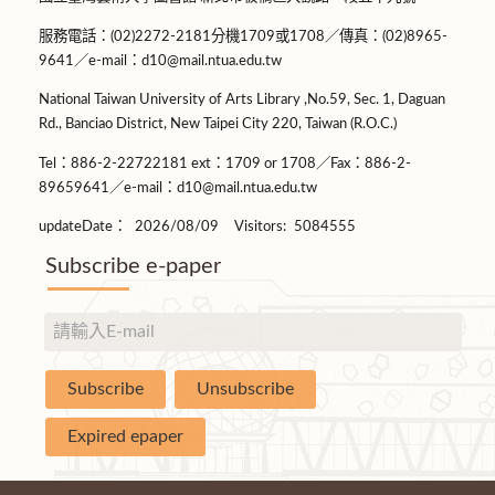
服務電話：(02)2272-2181分機1709或1708／傳真：(02)8965-
9641／e-mail：d10@mail.ntua.edu.tw
National Taiwan University of Arts Library ,No.59, Sec. 1, Daguan
Rd., Banciao District, New Taipei City 220, Taiwan (R.O.C.)
Tel：886-2-22722181 ext：1709 or 1708／Fax：886-2-
89659641／e-mail：d10@mail.ntua.edu.tw
updateDate：
2026/08/09
Visitors:
5084555
Subscribe e-paper