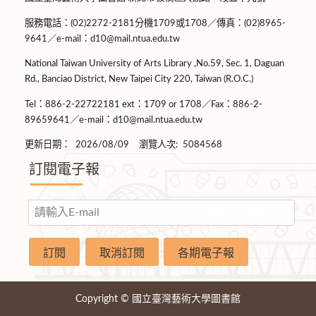
服務電話：(02)2272-2181分機1709或1708／傳真：(02)8965-
9641／e-mail：d10@mail.ntua.edu.tw
National Taiwan University of Arts Library ,No.59, Sec. 1, Daguan
Rd., Banciao District, New Taipei City 220, Taiwan (R.O.C.)
Tel：886-2-22722181 ext：1709 or 1708／Fax：886-2-
89659641／e-mail：d10@mail.ntua.edu.tw
更新日期：
2026/08/09
瀏覽人次:
5084568
訂閱電子報
Copyright © 國立臺灣藝術大學圖書館