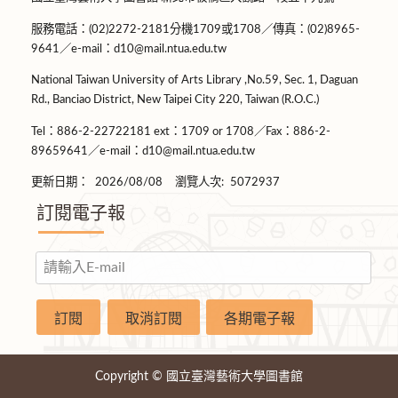
服務電話：(02)2272-2181分機1709或1708／傳真：(02)8965-
9641／e-mail：d10@mail.ntua.edu.tw
National Taiwan University of Arts Library ,No.59, Sec. 1, Daguan
Rd., Banciao District, New Taipei City 220, Taiwan (R.O.C.)
Tel：886-2-22722181 ext：1709 or 1708／Fax：886-2-
89659641／e-mail：d10@mail.ntua.edu.tw
更新日期：
2026/08/08
瀏覽人次:
5072937
訂閱電子報
Copyright © 國立臺灣藝術大學圖書館