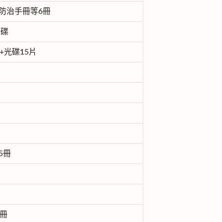
防治手冊等6冊
光碟
+光碟15片
5冊
3冊