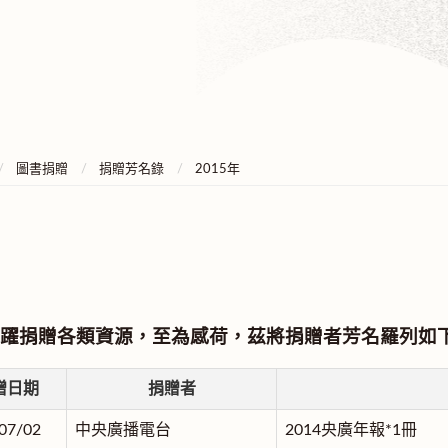
圖書捐贈
捐贈芳名錄
2015年
躍捐贈各類資源，至為感荷，茲將捐贈者芳名羅列如
贈日期
捐贈者
07/02
中央廣播電台
2014央廣年報*1冊