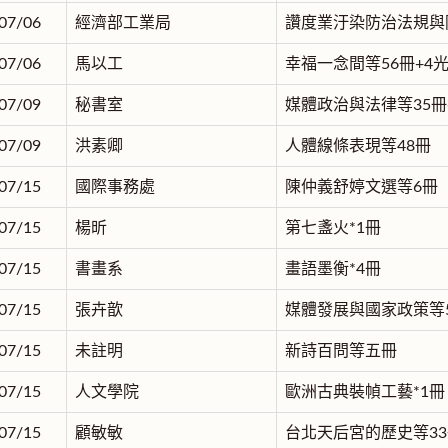
07/06
經濟部工業局
讚度業汙染防治法規與
07/06
馬以工
幸福一念間等56冊+4
07/09
秘書室
媒體政治與法律等35冊
07/09
洪素卿
人體線條表現等48冊
07/15
國際事務處
陳仲義舒婷文選等6冊
07/15
楊昕
第七盞火*1冊
07/15
書畫系
畫語墨衡*4冊
07/15
張卉歆
媒體發展與國家政策等
07/15
未註明
新詩百問等五冊
07/15
人文學院
歐洲古典裝幀工藝*1冊
07/15
顧敏敏
台北天后宮的歷史等3