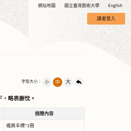
網站地圖
國立臺灣藝術大學
English
讀者登入
大
字型大小：
小
中
下，略表謝忱。
捐贈內容
颯爽丰標*1冊