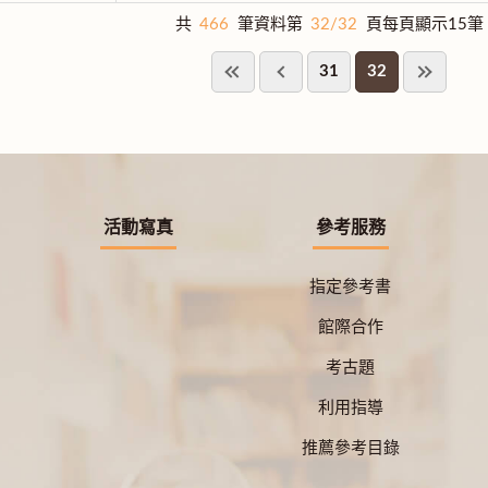
共
466
筆資料第
32/32
頁每頁顯示15筆
31
32
活動寫真
參考服務
指定參考書
館際合作
考古題
利用指導
推薦參考目錄