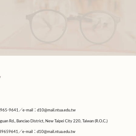
9641／e-mail：d10@mail.ntua.edu.tw
guan Rd., Banciao District, New Taipei City 220, Taiwan (R.O.C.)
9659641／e-mail：d10@mail.ntua.edu.tw