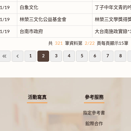
1/19
白象文化
丁子中年文青的吟
1/19
林榮三文化公益基金會
林榮三文學獎得獎
1/19
台南市政府
大台南施政實錄*
共
321
筆資料第
2/22
頁每頁顯示15筆
1
2
3
4
5
6
7
8
活動寫真
參考服務
指定參考書
館際合作