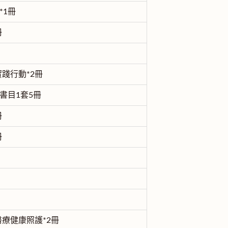
*1冊
冊
踐行動*2冊
書目1套5冊
冊
冊
療健康照護*2冊