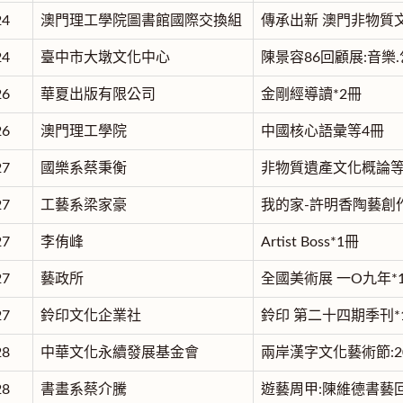
24
澳門理工學院圖書館國際交換組
傳承出新 澳門非物質
24
臺中市大墩文化中心
陳景容86回顧展:音樂
26
華夏出版有限公司
金剛經導讀*2冊
26
澳門理工學院
中國核心語彙等4冊
27
國樂系蔡秉衡
非物質遺產文化概論等
27
工藝系梁家豪
我的家-許明香陶藝創作
27
李侑峰
Artist Boss*1冊
27
藝政所
全國美術展 一O九年*
27
鈴印文化企業社
鈴印 第二十四期季刊*
28
中華文化永續發展基金會
兩岸漢字文化藝術節:20
28
書畫系蔡介騰
遊藝周甲:陳維德書藝回