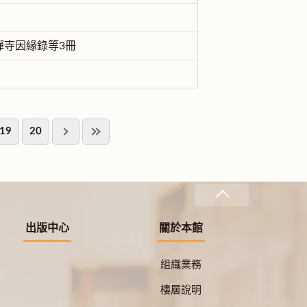
禪寺因緣錄等3冊
19
20
出版中心
關於本館
組織業務
樓層說明