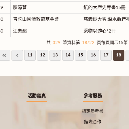
29
廖澺蒼
紙的大歷史等書15冊
30
普陀山國清教育基金會
慈義妙大雲:深水觀音
30
江素媚
乘物以游心*2冊
共
329
筆資料第
18/22
頁每頁顯示15筆
11
12
13
14
15
16
17
18
活動寫真
參考服務
指定參考書
館際合作