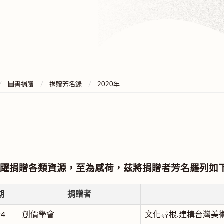
圖書捐贈
捐贈芳名錄
2020年
躍捐贈各類資源，至為感荷，茲將捐贈者芳名羅列如
期
捐贈者
24
創價學會
文化尋根.建構台灣美術