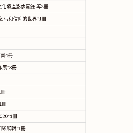
文化遺產影像實錄 等3冊
.乞丐和信仰的世界*1冊
書4冊
展*3冊
1冊
1冊
20*1冊
顧展輯*1冊