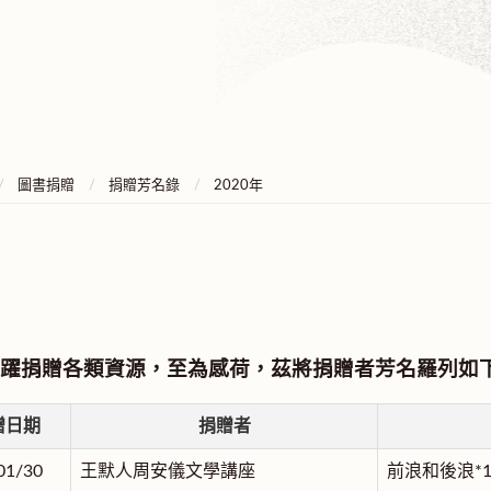
圖書捐贈
捐贈芳名錄
2020年
躍捐贈各類資源，至為感荷，茲將捐贈者芳名羅列如
贈日期
捐贈者
01/30
王默人周安儀文學講座
前浪和後浪*