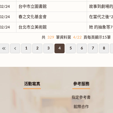
02/24
台中市立圖書館
故事到劇場的
02/24
春之文化基金會
在當代之後*
02/24
台北市立美術館
她 的抽象等
共
329
筆資料第
4/22
頁每頁顯示15筆
1
2
3
4
5
6
7
8
活動寫真
參考服務
指定參考書
館際合作