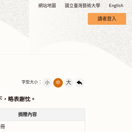
網站地圖
國立臺灣藝術大學
English
讀者登入
大
字型大小：
小
中
下，略表謝忱。
捐贈內容
1冊