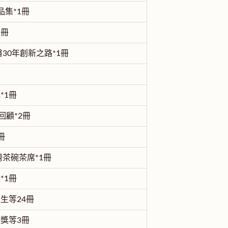
品集*1冊
1冊
30年創新之路*1冊
*1冊
回顧*2冊
冊
灣茶碗茶席*1冊
*1冊
生等24冊
獎等3冊