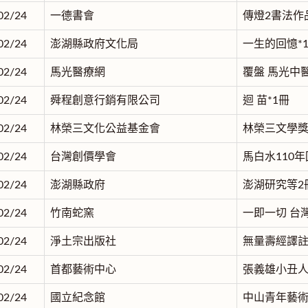
02/24
一德書會
傳燈2書法作
02/24
澎湖縣政府文化局
一生的回憶*
02/24
馬光醫療網
覆盤 馬光中醫
02/24
舜程創意行銷有限公司
迴 苗*1冊
02/24
林榮三文化公益基金會
林榮三文學獎
02/24
台灣創價學會
馬白水110年
02/24
澎湖縣政府
澎湖研究等2
02/24
竹南蛇窯
一即一切 台
02/24
淨土宗出版社
無量壽經譯註
02/24
首都藝術中心
張義雄小丑人
02/24
國立紀念館
中山青年藝術