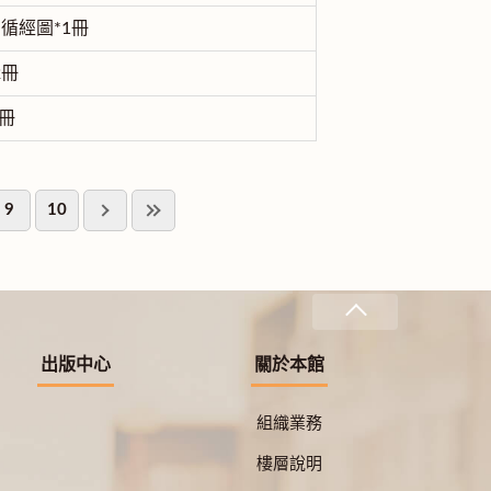
循經圖*1冊
2冊
7冊
9
10
出版中心
關於本館
組織業務
樓層說明