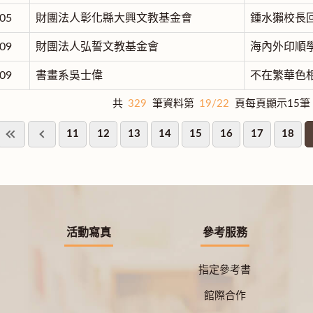
05
財團法人彰化縣大興文教基金會
鍾水獺校長回
09
財團法人弘誓文教基金會
海內外印順學
09
書畫系吳士偉
不在繁華色相
共
329
筆資料第
19/22
頁每頁顯示15筆
11
12
13
14
15
16
17
18
活動寫真
參考服務
指定參考書
館際合作