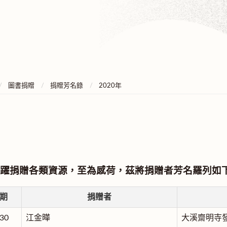
圖書捐贈
捐贈芳名錄
2020年
躍捐贈各類資源，至為感荷，茲將捐贈者芳名羅列如
期
捐贈者
30
江金曄
大溪齋明寺發