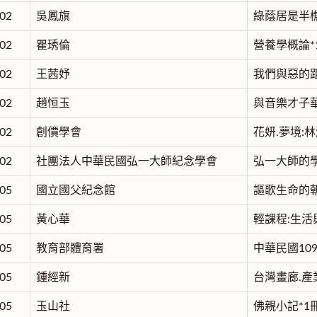
02
吳鳳旗
綠蔭居是半樵
02
瞿琇倫
營養學概論*
02
王茜妤
我們與惡的距
02
趙恒玉
與音樂才子華
02
創價學會
花妍.夢境:
02
社團法人中華民國弘一大師紀念學會
弘一大師的學
05
國立國父紀念館
謳歌生命的朝
05
黃心華
輕課程:生活
05
教育部體育署
中華民國10
05
鍾經新
台灣畫廊.產業
05
玉山社
佛親小記*1