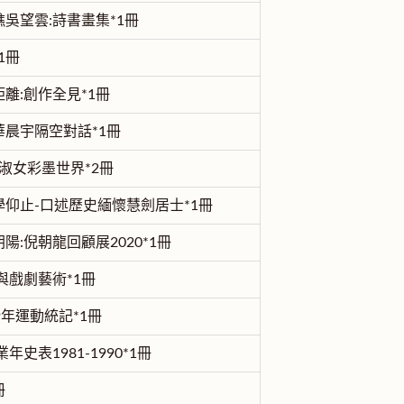
吳望雲:詩書畫集*1冊
1冊
離:創作全見*1冊
晨宇隔空對話*1冊
林淑女彩墨世界*2冊
仰止-口述歷史緬懷慧劍居士*1冊
陽:倪朝龍回顧展2020*1冊
與戲劇藝術*1冊
9年運動統記*1冊
年史表1981-1990*1冊
冊