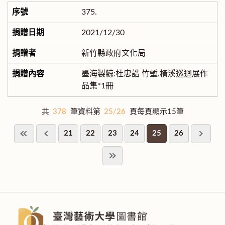
375.
2021/12/30
新竹縣政府文化局
墨海製鯨:杜忠誥 竹塹.橫溪巡迴展作
品集*1冊
共
378
筆資料第
25/26
頁每頁顯示15筆
21
22
23
24
25
26