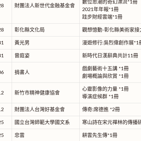
數位思潮的奇幻漂流*1冊
28
財團法人新世代金融基金會
2021年年報*1冊
跬步財經雲端*1冊
28
彰化縣文化局
觀想憶動-彰化縣美術家接力
31
黃光男
漫遊修行:吳烈偉創作展*1
31
曾庭姿
新時代日漢辭典共計11冊
戲劇藝術十五講 *1冊
06
捐書人
劇場概論與欣賞 *1冊
心靈影像的力量 *1冊
12
新竹市精神健康協會
導演症候群 *1冊
12
財團法人台灣好基金會
傳奇:席德進 *2冊
25
國立台灣師範大學國文系
寒山詩在宋元禪林的傳播研
25
忠雲
耕雲先生傳*1冊