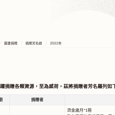
圖書捐贈
捐贈芳名錄
2022年
躍捐贈各類資源，至為感荷，茲將捐贈者芳名羅列如
期
捐贈者
流金歲月*1冊