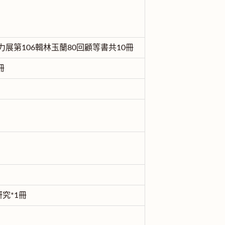
展第106輯林玉蘭80回顧等書共10冊
冊
究*1冊