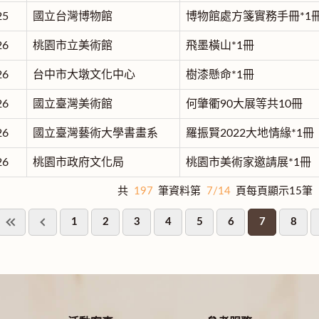
25
國立台灣博物館
博物館處方箋實務手冊*1
26
桃園市立美術館
飛墨橫山*1冊
26
台中市大墩文化中心
樹漆懸命*1冊
26
國立臺灣美術館
何肇衢90大展等共10冊
26
國立臺灣藝術大學書畫系
羅振賢2022大地情緣*1冊
26
桃園市政府文化局
桃園市美術家邀請展*1冊
共
197
筆資料第
7/14
頁每頁顯示15筆
1
2
3
4
5
6
7
8